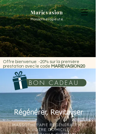
Marievasion
Massothérapeute
Offre bienvenue: -20% sur la première
prestation avec le code
MARIEVASION20
BON CADEAU
Régénérer, Revitaliser
MASSOTHÉRAPIE RÉGÉNÉRATRICE
A VOTRE DOMICILE