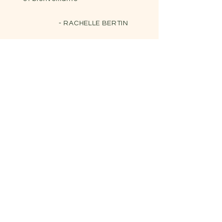
- RACHELLE BERTIN
Me contacter
06 66 50 85 77
| marievasion44.com
62 Rue du Traict, 44490 Le Croisic
Prénom
Nom de famille
E-mail